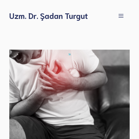
İçeriğe
atla
Uzm. Dr. Şadan Turgut
Menü