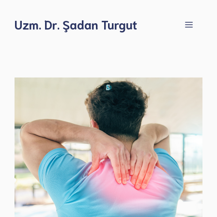
İçeriğe
atla
Uzm. Dr. Şadan Turgut
Menü