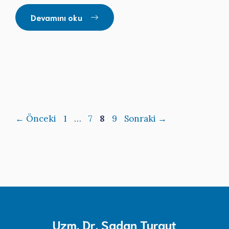
Devamını oku
Sayfa
Sayfa
Sayfa
Sayfa
←
Önceki
1
…
7
8
9
Sonraki
→
Uzm. Dr. Şadan Turgut