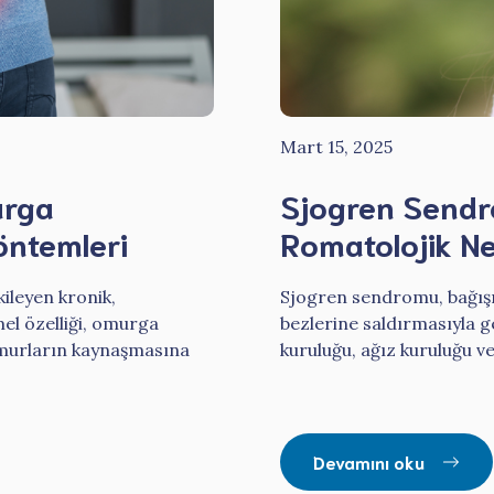
Mart 15, 2025
urga
Sjogren Sendr
öntemleri
Romatolojik N
kileyen kronik,
Sjogren sendromu, bağışı
mel özelliği, omurga
bezlerine saldırmasıyla g
omurların kaynaşmasına
kuruluğu, ağız kuruluğu ve 
Devamını oku