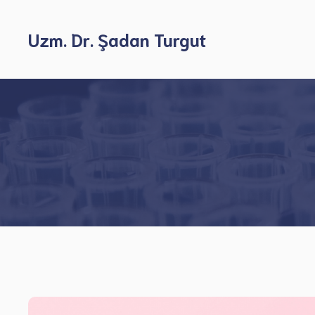
İçeriğe
atla
Uzm. Dr. Şadan Turgut