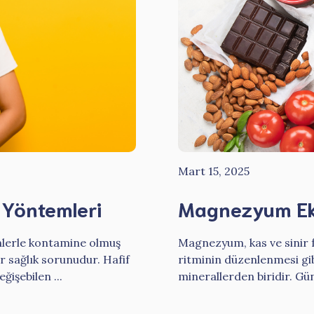
Mart 15, 2025
 Yöntemleri
Magnezyum Eksik
inlerle kontamine olmuş
Magnezyum, kas ve sinir fo
r sağlık sorunudur. Hafif
ritminin düzenlenmesi gib
işebilen ...
minerallerden biridir. Gü